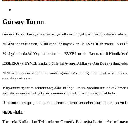
Gürsoy Tarım
Gürsoy Tarım,
tarım, ziraat ve bahçe bitkilerinin yetiştirilmesinde devrim ola
2014 yılından itibaren, %100 kendi öz kaynakları ile
ES'SERRA
marka
"Sıvı O
2015 yılında da %100 yerli üretim olan
EVVEL
marka
'Leonarditli Hümik Asit
ESSERRA
ve
EVVEL
marka ürünlerini Avrupa, Afrika ve Orta Doğuya ihraç edere
2020 yılında denemelerini tamamladığımız 12 yeni organomineral ve iz elementli
onur duymaktayız.
Misyonumuz
;
tarım sektöründe; daha bilinçli üretim yapılmasını desteklemek a
tarımda minimum maliyetle maksimum verim alınmasını amaçlamaktadır.
Ülke tarımının geliştirilmesinde, tarımın temel unsurları olan toprak, su v
HEDEFİMİZ;
Tarımda Kullanılan Tohumların Genetik Potansiyellerinin Arttırılm