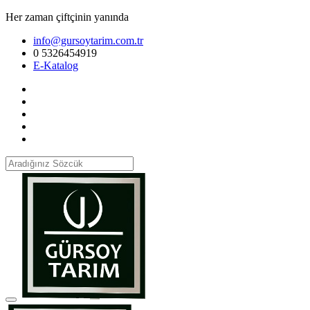
Her zaman çiftçinin yanında
info@gursoytarim.com.tr
0 5326454919
E-Katalog