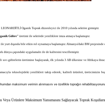
cak LEONARDİTLİ Oganik Toprak düzenleyici ile 2010 yılında sektöre girmiştir.
rganik Gübre"
üretimi ile sektörde yeniliklere imza atmaya başlamıştır.
'
ile yurt dışında bile etkin rol oynamaya başlamıştır. Almanya'daki BM projesin
k dünya çapındaki uygulamalrı ile de kalitesini tescillemiştir.
 sıvı gübrelerin üretimine başlayarak, ilk yılında 3 AB ülkesine ve Afrikaya ihra
macıyla teknolojideki yenilikleri takip ederek; kaliteli ürünleri, üreticimizin 
e tohumdan maksimum verimin alınmasını ve özellikle toprağın rehabilitasyonun
asını Veya Ürünlere Maksimum Yansımasını Sağlayacak Toprak Koşullar