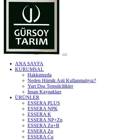
ANA SAYFA
KURUMSAL
Hakkımızda
Neden Hümik Asit Kullanmalıyız?
Yurt Dışı Temsilcilikler
İnsan Kaynakları
ÜRÜNLER
ESSERA PLUS
ESSERA NPK
ESSERA K
ESSERA NP+Zn
ESSERA Zn+B
ESSERA Zn
ESSERA Cu