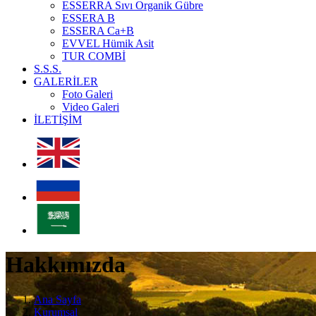
ESSERRA Sıvı Organik Gübre
ESSERA B
ESSERA Ca+B
EVVEL Hümik Asit
TUR COMBİ
S.S.S.
GALERİLER
Foto Galeri
Video Galeri
İLETİŞİM
Hakkımızda
Ana Sayfa
Kurumsal