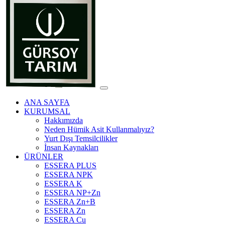
ANA SAYFA
KURUMSAL
Hakkımızda
Neden Hümik Asit Kullanmalıyız?
Yurt Dışı Temsilcilikler
İnsan Kaynakları
ÜRÜNLER
ESSERA PLUS
ESSERA NPK
ESSERA K
ESSERA NP+Zn
ESSERA Zn+B
ESSERA Zn
ESSERA Cu