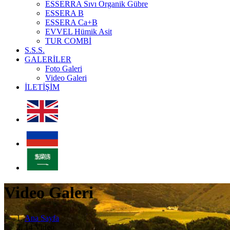
ESSERRA Sıvı Organik Gübre
ESSERA B
ESSERA Ca+B
EVVEL Hümik Asit
TUR COMBİ
S.S.S.
GALERİLER
Foto Galeri
Video Galeri
İLETİŞİM
Video Galeri
Ana Sayfa
14 Video