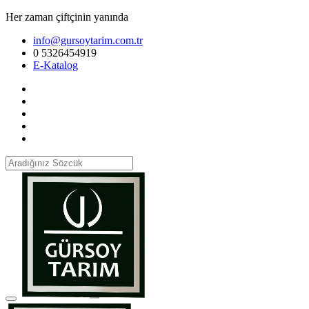
Her zaman çiftçinin yanında
info@gursoytarim.com.tr
0 5326454919
E-Katalog